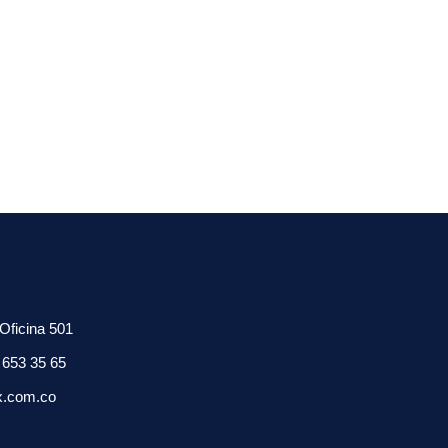
Multitoma Vo
A
 Oficina 501
 653 35 65
x.com.co