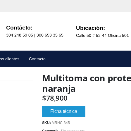
Contácto:
Ubicación:
304 248 59 05 | 300 653 35 65
Calle 50 # 53-44 Oficina 501
os clientes
Contacto
Multitoma con prote
naranja
$
78,900
Ficha técnica
SKU:
MRNC-345