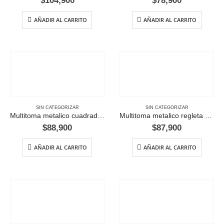
$
104,900
$
78,900
AÑADIR AL CARRITO
AÑADIR AL CARRITO
SIN CATEGORIZAR
SIN CATEGORIZAR
Multitoma metalico cuadrado con supresor de picos, 6 salidas
Multitoma metalico regleta con Supresor picos, 6 salidas
$
88,900
$
87,900
AÑADIR AL CARRITO
AÑADIR AL CARRITO